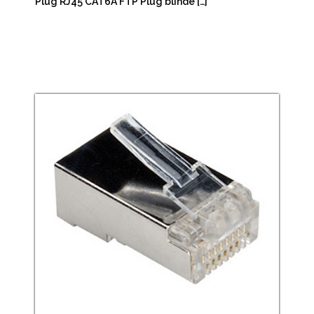
Plug RJ45 CAT6A FTP Plug blindé […]