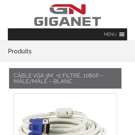
MENU
Produits
CÂBLE VGA 3M, +2 FILTRE, 1080P –
MÂLE/MÂLE – BLANC